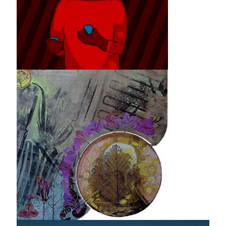
Gif-ing BogotáFlyer