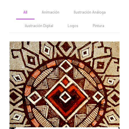
All
Animación
Ilustración Análoga
ilustración Digital
Logos
Pintura