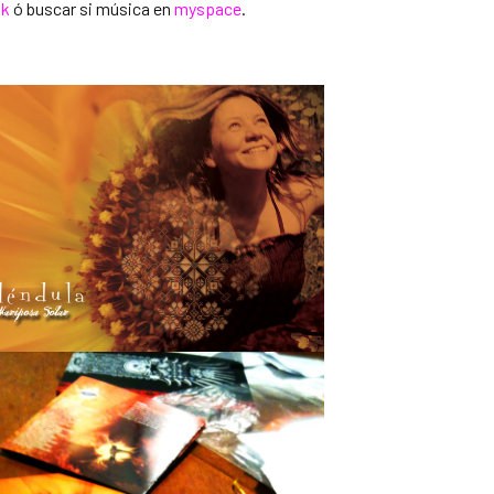
ok
ó buscar si música en
myspace
.