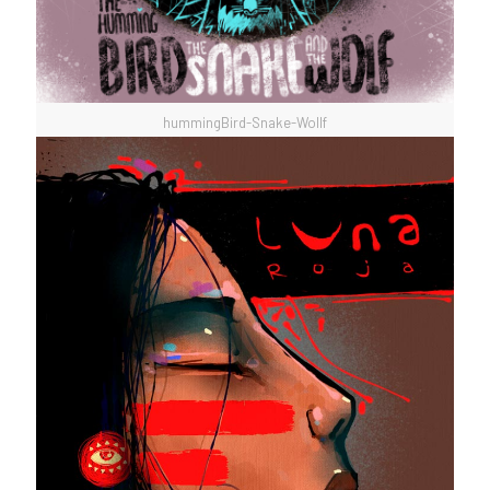
hummingBird-Snake-Wollf