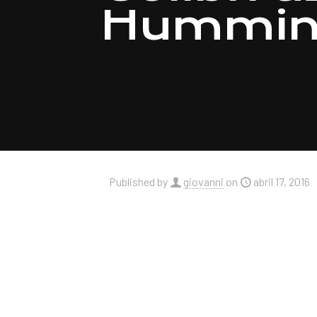
Hummin
Published by
giovanni
on
abril 17, 2016