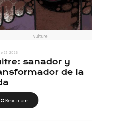
vulture
e 23, 2025
itre: sanador y
ansformador de la
da
Read more