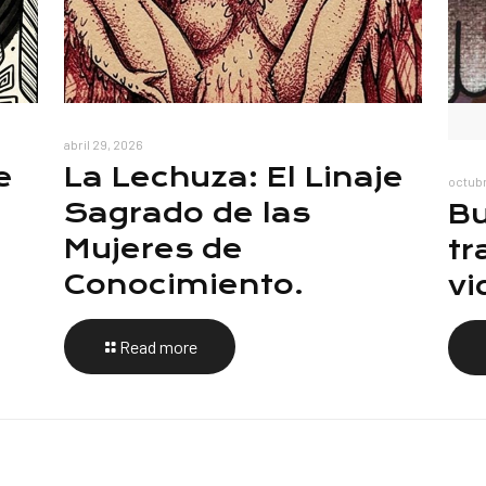
abril 29, 2026
e
La Lechuza: El Linaje
octubr
Sagrado de las
Bu
Mujeres de
tr
Conocimiento.
vi
Read more