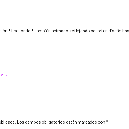
ación ! Ese fondo ! También animado, reflejando colibrí en diseño b
 2:28 am
ublicada.
Los campos obligatorios están marcados con
*