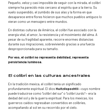
Pequeño, veloz y casi imposible de seguir con la mirada, el colibrí
siempre ha parecido más cercano al espíritu que a la tierra. Su
vuelo suspendido, el zumbido de sus alas y la forma en que
desaparece entre flores hicieron que muchos pueblos antiguos lo
vieran como un mensajero entre mundos.
En distintas culturas de América, el colibrí fue asociado con la
energía vital, el amor, la resistencia y el movimiento del alma. A
pesar de su fragilidad aparente, recorre enormes distancias
durante sus migraciones, sobreviviendo gracias a una fuerza
desproporcionada para su tamaño.
Por eso, el colibrí no representa debilidad, representa
persistencia luminosa.
El colibrí en las culturas ancestrales
En la tradición mexica, el colibrí tenía un significado
profundamente espiritual. El dios
Huitzilopochtli
—cuyo nombre
puede traducirse como “colibrí del sur” o “colibrí zurdo”— era la
deidad del sol y de la guerra espiritual. Para los mexicas, los
guerreros caídos regresaban convertidos en colibríes,
acompañando al sol en su recorrido por el cielo.